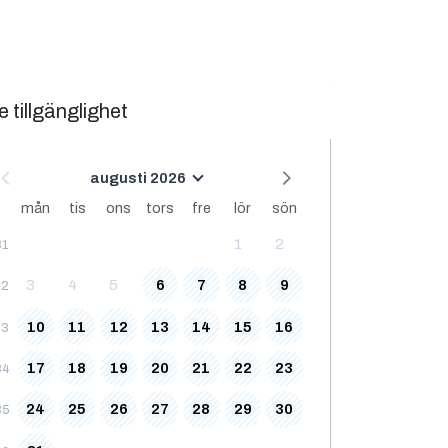
e tillgänglighet
augusti 2026
mån
tis
ons
tors
fre
lör
sön
1
2
31
3
4
5
6
7
8
9
32
10
11
12
13
14
15
16
33
17
18
19
20
21
22
23
34
24
25
26
27
28
29
30
35