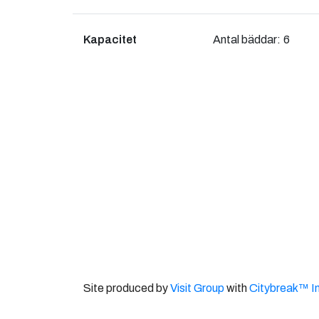
Kapacitet
Antal bäddar:
6
Site produced by
Visit Group
with
Citybreak™ I