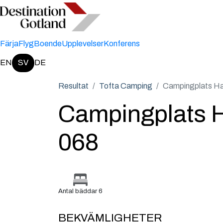
Färja
Flyg
Boende
Upplevelser
Konferens
EN
SV
DE
Change language:
Resultat
Tofta Camping
Campingplats Ha
Campingplats 
068
Antal bäddar 6
BEKVÄMLIGHETER