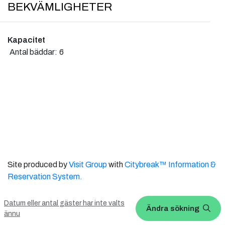
BEKVÄMLIGHETER
Kapacitet
Antal bäddar:
6
Site produced by
Visit Group
with
Citybreak™ Information &
Reservation System.
WEBX CMS
Datum eller antal gäster har inte valts
Ändra sökning
ännu