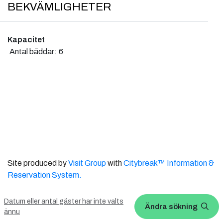
BEKVÄMLIGHETER
Kapacitet
Antal bäddar:
6
Site produced by
Visit Group
with
Citybreak™ Information &
Reservation System.
WEBX CMS
Datum eller antal gäster har inte valts
Ändra sökning
ännu