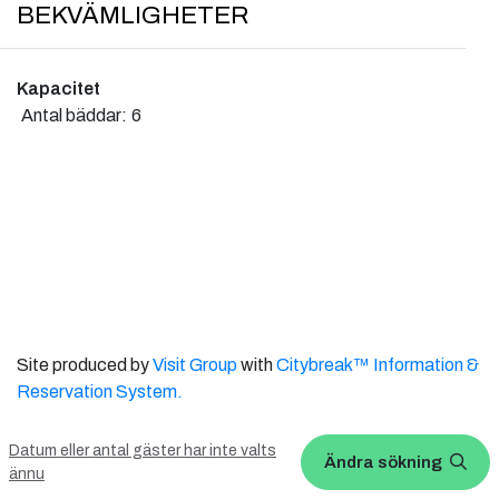
BEKVÄMLIGHETER
Kapacitet
Antal bäddar:
6
Site produced by
Visit Group
with
Citybreak™ Information &
Reservation System.
WEBX CMS
Datum eller antal gäster har inte valts
Ändra sökning
ännu