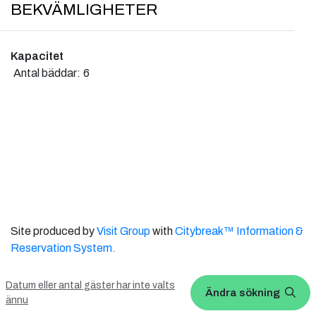
BEKVÄMLIGHETER
Kapacitet
Antal bäddar:
6
Site produced by
Visit Group
with
Citybreak™ Information &
Reservation System.
WEBX CMS
Datum eller antal gäster har inte valts
Ändra sökning
ännu