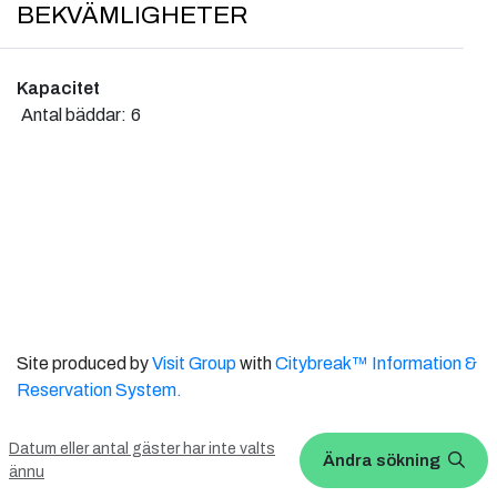
BEKVÄMLIGHETER
Kapacitet
Antal bäddar:
6
Site produced by
Visit Group
with
Citybreak™ Information &
Reservation System.
WEBX CMS
Datum eller antal gäster har inte valts
Ändra sökning
ännu