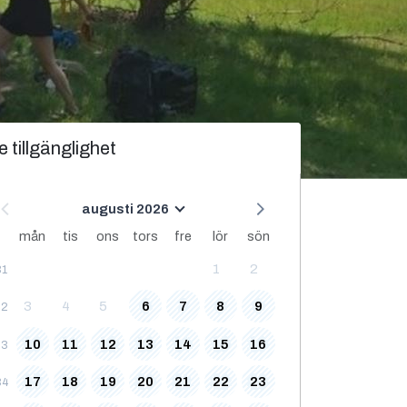
e tillgänglighet
augusti 2026
mån
tis
ons
tors
fre
lör
sön
1
2
31
3
4
5
6
7
8
9
32
10
11
12
13
14
15
16
33
17
18
19
20
21
22
23
34