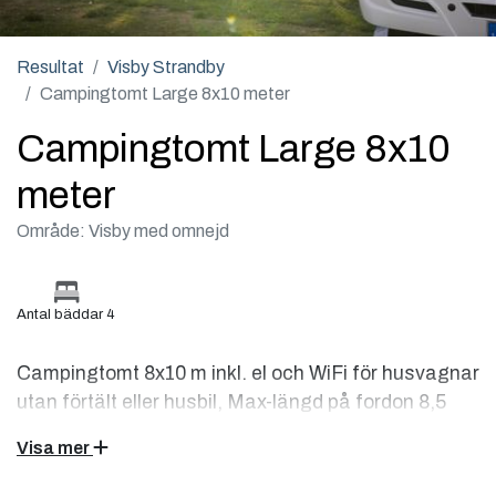
Resultat
Visby Strandby
Campingtomt Large 8x10 meter
Campingtomt Large 8x10
meter
Område: Visby med omnejd
Antal bäddar 4
Campingtomt 8x10 m inkl. el och WiFi för husvagnar
utan förtält eller husbil, Max-längd på fordon 8,5
meter. Nära till servicebyggnader med alla
Visa mer
faciliteter och mot havet med vacker havsutsikt
från de flesta tomter.