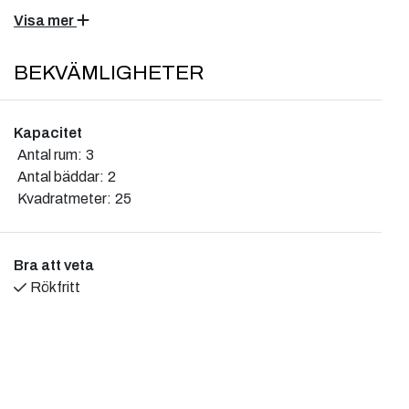
barnfamiljen. Glasat fönsterparti mot havet med
Visa mer
vacker havsutsikt. Till Visbys rika utbud innanför
murarna är det endast en kort promenad.
BEKVÄMLIGHETER
Ett underbart boende alldeles intill havet i Visby på Gotland.
Stugorna (villavagnarna) är ca 25 kvm stor. Här finns
Kapacitet
vardagsrum och kök med soffa och bord, spis, kyl, micro,
Antal rum:
3
kaffebryggare och köksutrutning. Ett sovrum med två
Antal bäddar:
2
juniorsängar (65x160 cm) och ett sovrum med en
Kvadratmeter:
25
dubbelsäng (140x200 cm). Badrum med dusch, handfat och
WC.
Bra att veta
Stugan har veranda med utemöbler - här kan man njuta av
Rökfritt
magiskt fina solnedgångar.
Lakan och handduk samt slutstädning vid avresa ingår ej,
men kan bokas mot tillägg.
Hela området täcks av wifi. En parkeringsplats finns bredvid