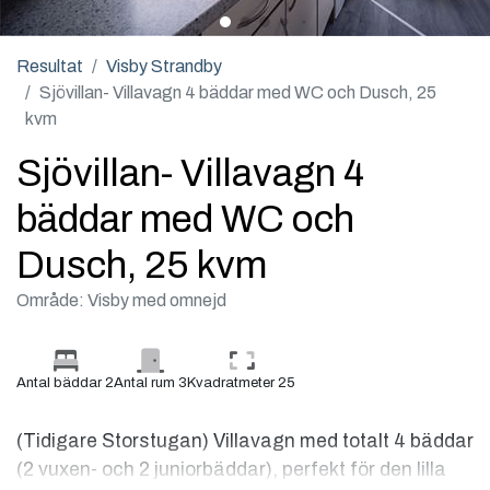
Resultat
Visby Strandby
Sjövillan- Villavagn 4 bäddar med WC och Dusch, 25
kvm
Sjövillan- Villavagn 4
bäddar med WC och
Dusch, 25 kvm
Område: Visby med omnejd
Antal bäddar 2
Antal rum 3
Kvadratmeter 25
(Tidigare Storstugan) Villavagn med totalt 4 bäddar
(2 vuxen- och 2 juniorbäddar), perfekt för den lilla