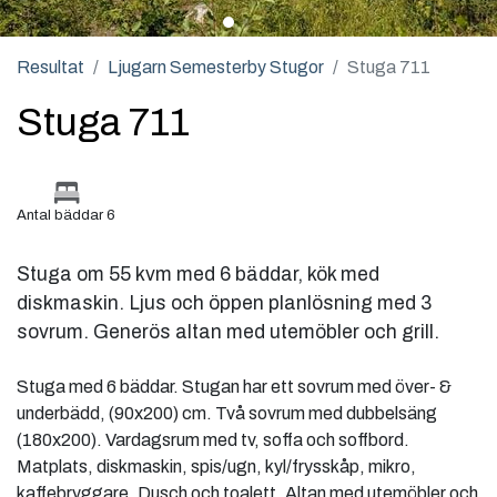
Resultat
Ljugarn Semesterby Stugor
Stuga 711
Stuga 711
Antal bäddar 6
Stuga om 55 kvm med 6 bäddar, kök med
diskmaskin. Ljus och öppen planlösning med 3
sovrum. Generös altan med utemöbler och grill.
Stuga med 6 bäddar. Stugan har ett sovrum med över- &
underbädd, (90x200) cm. Två sovrum med dubbelsäng
(180x200). Vardagsrum med tv, soffa och soffbord.
Matplats, diskmaskin, spis/ugn, kyl/frysskåp, mikro,
kaffebryggare. Dusch och toalett. Altan med utemöbler och