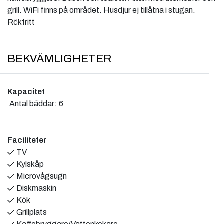
grill. WiFi finns på området. Husdjur ej tillåtna i stugan.
Rökfritt
BEKVÄMLIGHETER
Kapacitet
Antal bäddar:
6
Faciliteter
TV
Kylskåp
Microvågsugn
Diskmaskin
Kök
Grillplats